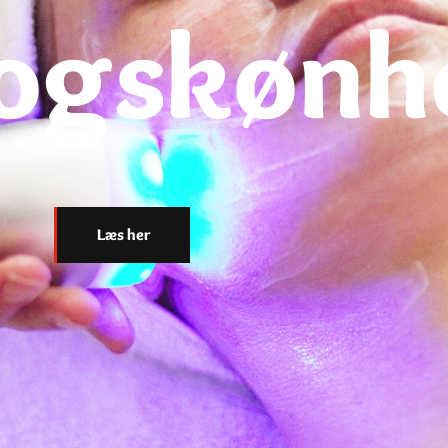
eogskønh
Læs her