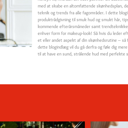
med at skabe en altomfattende skønhedsplan, der
teknik og trends fra alle fagområder. I dette blo
produktrådgivning til smuk hud og smukt hår, tips
kommende efterårsmåneder samt trendteknikker,
enhver form for makeup-look! Så hvis du leder ef
et eller andet aspekt af din skønhedsrutine – så f
dette blogindlæg vil du gå derfra og føle dig mere
til at have en sund, strålende hud med perfekte s