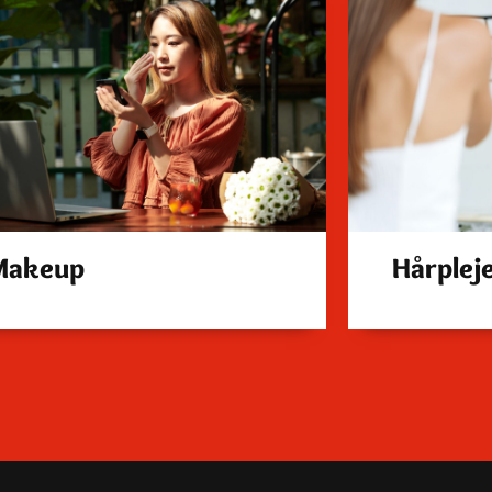
Makeup
Hårplej