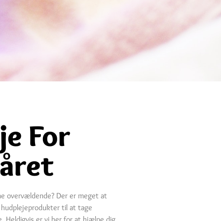
je For
året
ne overvældende? Der er meget at
 hudplejeprodukter til at tage
 Heldigvis er vi her for at hjælpe dig