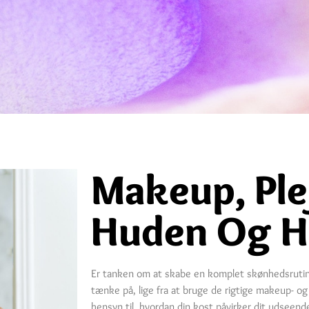
Makeup, Ple
Huden Og H
Er tanken om at skabe en komplet skønhedsruti
tænke på, lige fra at bruge de rigtige makeup- og
hensyn til, hvordan din kost påvirker dit udseende.