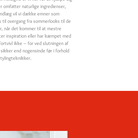
 omfatter naturlige ingredienser,
gindlæg vil vi dække emner som
 til overgang fra sommerlooks til de
 når det kommer til at mestre
ter inspiration eller har kæmpet med
ortvivl ikke – for ved slutningen af
 sikker end nogensinde før i forhold
tylingteknikker.