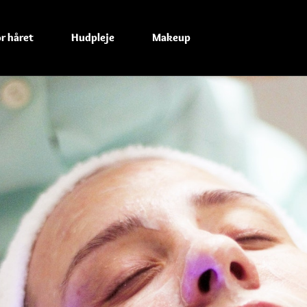
r håret
Hudpleje
Makeup