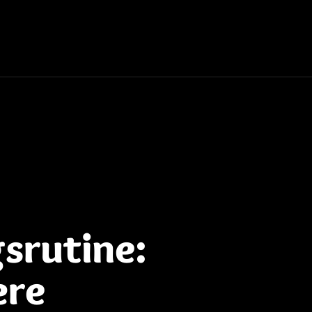
srutine:
ære