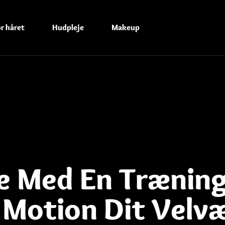
r håret
Hudpleje
Makeup
je Med En Træning
 Motion Dit Velv