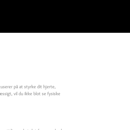
serer på at styrke dit hjerte,
sigt, vil du ikke blot se fysiske