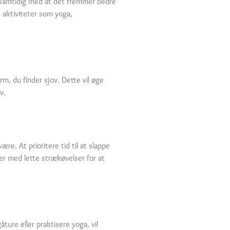
, samtidig med at det fremmer bedre
e aktiviteter som yoga,
m, du finder sjov. Dette vil øge
v.
re. At prioritere tid til at slappe
er med lette strækøvelser for at
ture eller praktisere yoga, vil