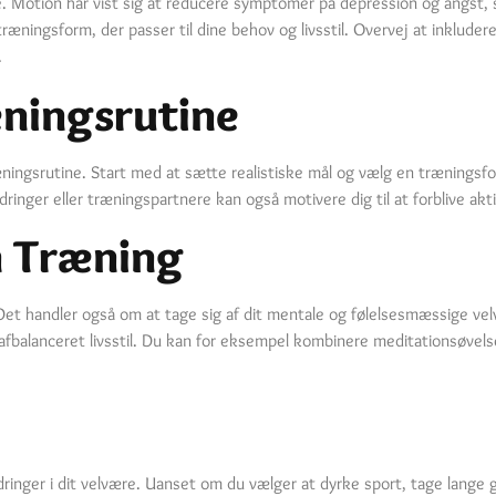
ære. Motion har vist sig at reducere symptomer på depression og angst
træningsform, der passer til dine behov og livsstil. Overvej at inkluder
.
ningsrutine
ningsrutine. Start med at sætte realistiske mål og vælg en træningsfor
dringer eller træningspartnere kan også motivere dig til at forblive akti
in Træning
 Det handler også om at tage sig af dit mentale og følelsesmæssige velvæ
afbalanceret livsstil. Du kan for eksempel kombinere meditationsøvels
dringer i dit velvære. Uanset om du vælger at dyrke sport, tage lange gå