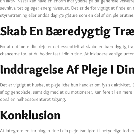
En aktiv livsstil kan have en enorm indflydelse på dit generelle velv
søvnkvalitet og øger energiniveauet. Det er derfor vigtigt at finde en 
styrketræning eller endda daglige gåture som en del af din plejerutine
Skab En Bæredygtig Træ
For at optimere din pleje er det essentielt at skabe en bæredygtig træ
chancerne for, at du holder fast i din rutine. At inkludere venlige udfor
Inddragelse Af Pleje I D
Det er vigtigt at huske, at pleje ikke kun handler om fysisk aktivitet.
af og genoplade, samtidig med at du motionerer, kan føre til en mere 
opnå en helhedsorienteret tilgang.
Konklusion
At integrere en træningsrutine i din pleje kan føre til betydelige forbe