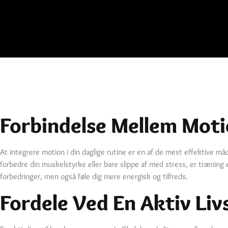
Forbindelse Mellem Moti
At integrere motion i din daglige rutine er en af de mest effektive må
forbedre din muskelstyrke eller bare slippe af med stress, er træning 
forbedringer, men også føle dig mere energisk og tilfreds.
Fordele Ved En Aktiv Livs