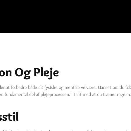
on Og Pleje
der at forbedre både dit fysiske og mentale velvære. Uanset om du foku
en fundamental del af plejeprocessen. I takt med at du træner regelmæs
stil