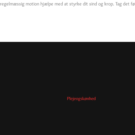
regelmæssig motion hjælpe med at styrke dit sind og krop. Tag det før