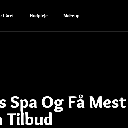
r håret
Hudpleje
Makeup
s Spa Og Få Mest
 Tilbud