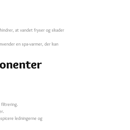
hindrer, at vandet fryser og skader
u anvender en spa-varmer, der kan
ponenter
iltrering.
er.
nspicere ledningerne og