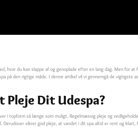
ed, hvor du kan slappe af og genoplade efter en lang dag. Men for at 
t spa på den rigtige måde. I denne artikel vil vi gennemgå de vigtigste 
t Pleje Dit Udespa?
rbliver i topform så længe som muligt. Regelmæssig pleje og vedligeholde
 Derudover sikrer god pleje, at vandet i dit spa altid er rent og klart,