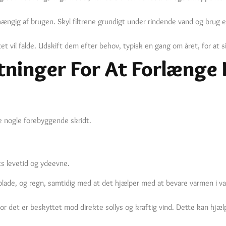
fhængig af brugen. Skyl filtrene grundigt under rindende vand og brug e
ivitet vil falde. Udskift dem efter behov, typisk en gang om året, for at 
ninger For At Forlænge 
ge nogle forebyggende skridt.
ts levetid og ydeevne.
blade, og regn, samtidig med at det hjælper med at bevare varmen i van
 hvor det er beskyttet mod direkte sollys og kraftig vind. Dette kan hj