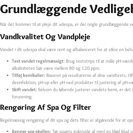
Grundlæggende Vedligeh
Når det kommer til at pleje dit udespa, er der nogle grundlæggende ved
Vandkvalitet Og Vandpleje
Vandet i dit udespa skal være rent og afbalanceret for at sikre en be
Test vandet regelmæssigt
: Brug teststrips til at måle pH-værd
alkaliniteten bør være mellem 80 og 120 ppm.
Tilføj kemikalier
: Baseret på resultaterne af dine vandtests, til
desinfektion, pH-op eller pH-ned produkter til justering af pH-væ
Skift vandet
: Selvom du løbende justerer vandets kemi, er det 
forurening.
Rengøring Af Spa Og Filter
Regelmæssig rengøring af dit spa og dets filter er afgørende for at opr
Rengør spa-skallen
: Tør spaets inderside af med en blød klud 