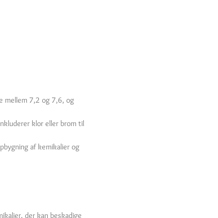
gge mellem 7,2 og 7,6, og
kluderer klor eller brom til
opbygning af kemikalier og
mikalier, der kan beskadige