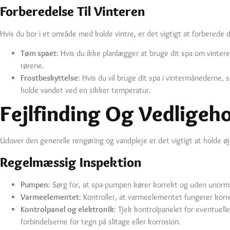
Forberedelse Til Vinteren
Hvis du bor i et område med kolde vintre, er det vigtigt at forberede d
Tøm spaet
: Hvis du ikke planlægger at bruge dit spa om vinter
rørene.
Frostbeskyttelse
: Hvis du vil bruge dit spa i vintermånederne, 
holde vandet ved en sikker temperatur.
Fejlfinding Og Vedligeh
Udover den generelle rengøring og vandpleje er det vigtigt at holde 
Regelmæssig Inspektion
Pumpen
: Sørg for, at spa-pumpen kører korrekt og uden unormal 
Varmeelementet
: Kontroller, at varmeelementet fungerer kor
Kontrolpanel og elektronik
: Tjek kontrolpanelet for eventuell
forbindelserne for tegn på slitage eller korrosion.