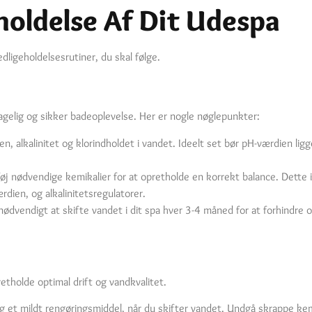
oldelse Af Dit Udespa
ligeholdelsesrutiner, du skal følge.
hagelig og sikker badeoplevelse. Her er nogle nøglepunkter:
ien, alkalinitet og klorindholdet i vandet. Ideelt set bør pH-værdien li
føj nødvendige kemikalier for at opretholde en korrekt balance. Dette in
rdien, og alkalinitetsregulatorer.
nødvendigt at skifte vandet i dit spa hver 3-4 måned for at forhindre 
etholde optimal drift og vandkvalitet.
og et mildt rengøringsmiddel, når du skifter vandet. Undgå skrappe ke