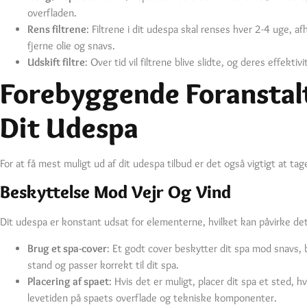
overfladen.
Rens filtrene
: Filtrene i dit udespa skal renses hver 2-4 uge, a
fjerne olie og snavs.
Udskift filtre
: Over tid vil filtrene blive slidte, og deres effekt
Forebyggende Foranstalt
Dit Udespa
For at få mest muligt ud af dit udespa tilbud er det også vigtigt at ta
Beskyttelse Mod Vejr Og Vind
Dit udespa er konstant udsat for elementerne, hvilket kan påvirke de
Brug et spa-cover
: Et godt cover beskytter dit spa mod snavs, 
stand og passer korrekt til dit spa.
Placering af spaet
: Hvis det er muligt, placer dit spa et sted,
levetiden på spaets overflade og tekniske komponenter.