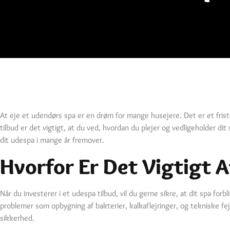
At eje et udendørs spa er en drøm for mange husejere. Det er et frist
tilbud er det vigtigt, at du ved, hvordan du plejer og vedligeholder di
dit udespa i mange år fremover.
Hvorfor Er Det Vigtigt A
Når du investerer i et udespa tilbud, vil du gerne sikre, at dit spa fo
problemer som opbygning af bakterier, kalkaflejringer, og tekniske fejl.
sikkerhed.