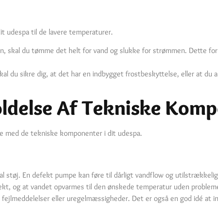
it udespa til de lavere temperaturer.
en, skal du tømme det helt for vand og slukke for strømmen. Dette for
skal du sikre dig, at det har en indbygget frostbeskyttelse, eller at d
oldelse Af Tekniske Kom
øje med de tekniske komponenter i dit udespa.
støj. En defekt pumpe kan føre til dårligt vandflow og utilstrækkelig f
rekt, og at vandet opvarmes til den ønskede temperatur uden problem
e fejlmeddelelser eller uregelmæssigheder. Det er også en god idé at i