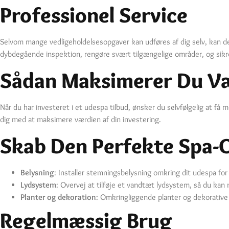
Professionel Service
Selvom mange vedligeholdelsesopgaver kan udføres af dig selv, kan det
dybdegående inspektion, rengøre svært tilgængelige områder, og sikr
Sådan Maksimerer Du Væ
Når du har investeret i et udespa tilbud, ønsker du selvfølgelig at få
dig med at maksimere værdien af din investering.
Skab Den Perfekte Spa-
Belysning
: Installer stemningsbelysning omkring dit udespa f
Lydsystem
: Overvej at tilføje et vandtæt lydsystem, så du kan 
Planter og dekoration
: Omkringliggende planter og dekorative
Regelmæssig Brug