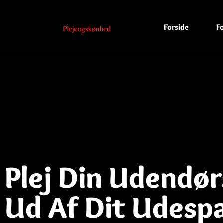
Forside
Fo
Plej Din Udendør
Ud Af Dit Udespa