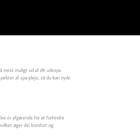
få mest muligt ud af dit udespa
aspekter af spa-pleje, så du kan nyde
lse er afgørende for at forhindre
 hvilket øger din komfort og