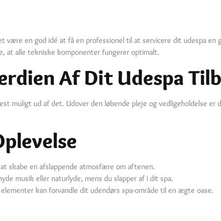
 være en god idé at få en professionel til at servicere dit udespa en
e, at alle tekniske komponenter fungerer optimalt.
rdien Af Dit Udespa Til
 mest muligt ud af det. Udover den løbende pleje og vedligeholdelse er 
Oplevelse
or at skabe en afslappende atmosfære om aftenen.
nyde musik eller naturlyde, mens du slapper af i dit spa.
 elementer kan forvandle dit udendørs spa-område til en ægte oase.