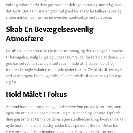
indslag opfordrer du dine gæster til at deltage aktivt og samtidig have
det sjovt. Det kan være en god mulighed for at styrke fællesskabet og
skabe minder, der rækker ud over den sædvanlige festoplevelse.
Skab En Bevægelsesvenlig
Atmosfære
Musik spiller en stor rolle i festens stemning, og det kan også motivere
til bevægelse. Vælg livlige og upbeat numre, der får folk op at danse. En
god dansefest kan være en fantastisk måde at få pulsen op på og
forbrænde nogle kalorier, mens alle nyder festen. Giv plads til bevægelse
ved at arrangere borde og stole, så der er plads til at danse og bevæge
sig frit.
Hold Målet I Fokus
At kombinere fest og træning handler ikke kun om aktiviteterne, men
også om at have en positiv indstilling til sundhed og velvære. Opfordr
dine gæster til at tænke på deres egne sundhedsmål, og hvordan de kan
nyde festen, mens de stadig holder fokus på deres livsstil. Dette kan
være en sjov måde at inspirere hinanden på og skabe en støttende