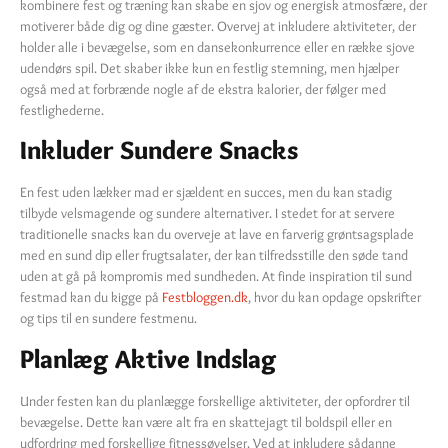
kombinere fest og træning kan skabe en sjov og energisk atmosfære, der
motiverer både dig og dine gæster. Overvej at inkludere aktiviteter, der
holder alle i bevægelse, som en dansekonkurrence eller en række sjove
udendørs spil. Det skaber ikke kun en festlig stemning, men hjælper
også med at forbrænde nogle af de ekstra kalorier, der følger med
festlighederne.
Inkluder Sundere Snacks
En fest uden lækker mad er sjældent en succes, men du kan stadig
tilbyde velsmagende og sundere alternativer. I stedet for at servere
traditionelle snacks kan du overveje at lave en farverig grøntsagsplade
med en sund dip eller frugtsalater, der kan tilfredsstille den søde tand
uden at gå på kompromis med sundheden. At finde inspiration til sund
festmad kan du kigge på
Festbloggen.dk
, hvor du kan opdage opskrifter
og tips til en sundere festmenu.
Planlæg Aktive Indslag
Under festen kan du planlægge forskellige aktiviteter, der opfordrer til
bevægelse. Dette kan være alt fra en skattejagt til boldspil eller en
udfordring med forskellige fitnessøvelser. Ved at inkludere sådanne