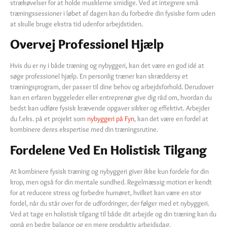
strækøvelser for at holde musklerne smidige. Ved at integrere små
træningssessioner i løbet af dagen kan du forbedre din fysiske form uden
at skulle bruge ekstra tid udenfor arbejdstiden.
Overvej Professionel Hjælp
Hvis du er ny i både træning og nybyggeri, kan det være en god idé at
søge professionel hjælp. En personlig træner kan skræddersy et
træningsprogram, der passer til dine behov og arbejdsforhold. Derudover
kan en erfaren byggeleder eller entreprenør give dig råd om, hvordan du
bedst kan udføre fysisk krævende opgaver sikker og effektivt. Arbejder
du f.eks. på et projekt som
nybyggeri på Fyn
, kan det være en fordel at
kombinere deres ekspertise med din træningsrutine.
Fordelene Ved En Holistisk Tilgang
At kombinere fysisk træning og nybyggeri giver ikke kun fordele for din
krop, men også for din mentale sundhed. Regelmæssig motion er kendt
for at reducere stress og forbedre humøret, hvilket kan være en stor
fordel, når du står over for de udfordringer, der følger med et nybyggeri.
Ved at tage en holistisk tilgang til både dit arbejde og din træning kan du
opnå en bedre balance og en mere produktiv arbejdsdag.