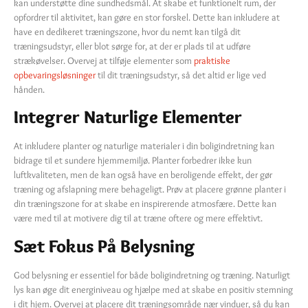
kan understøtte dine sundhedsmål. At skabe et funktionelt rum, der
opfordrer til aktivitet, kan gøre en stor forskel. Dette kan inkludere at
have en dedikeret træningszone, hvor du nemt kan tilgå dit
træningsudstyr, eller blot sørge for, at der er plads til at udføre
strækøvelser. Overvej at tilføje elementer som
praktiske
opbevaringsløsninger
til dit træningsudstyr, så det altid er lige ved
hånden.
Integrer Naturlige Elementer
At inkludere planter og naturlige materialer i din boligindretning kan
bidrage til et sundere hjemmemiljø. Planter forbedrer ikke kun
luftkvaliteten, men de kan også have en beroligende effekt, der gør
træning og afslapning mere behageligt. Prøv at placere grønne planter i
din træningszone for at skabe en inspirerende atmosfære. Dette kan
være med til at motivere dig til at træne oftere og mere effektivt.
Sæt Fokus På Belysning
God belysning er essentiel for både boligindretning og træning. Naturligt
lys kan øge dit energiniveau og hjælpe med at skabe en positiv stemning
i dit hjem. Overvej at placere dit træningsområde nær vinduer, så du kan