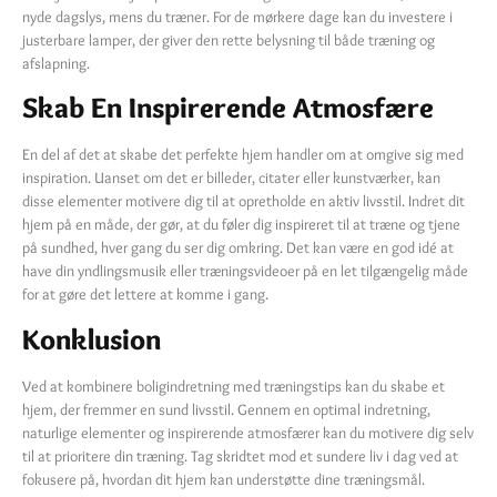
nyde dagslys, mens du træner. For de mørkere dage kan du investere i
justerbare lamper, der giver den rette belysning til både træning og
afslapning.
Skab En Inspirerende Atmosfære
En del af det at skabe det perfekte hjem handler om at omgive sig med
inspiration. Uanset om det er billeder, citater eller kunstværker, kan
disse elementer motivere dig til at opretholde en aktiv livsstil. Indret dit
hjem på en måde, der gør, at du føler dig inspireret til at træne og tjene
på sundhed, hver gang du ser dig omkring. Det kan være en god idé at
have din yndlingsmusik eller træningsvideoer på en let tilgængelig måde
for at gøre det lettere at komme i gang.
Konklusion
Ved at kombinere boligindretning med træningstips kan du skabe et
hjem, der fremmer en sund livsstil. Gennem en optimal indretning,
naturlige elementer og inspirerende atmosfærer kan du motivere dig selv
til at prioritere din træning. Tag skridtet mod et sundere liv i dag ved at
fokusere på, hvordan dit hjem kan understøtte dine træningsmål.