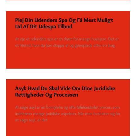
Plej Din Udendørs Spa Og Få Mest Muligt
Ud Af Dit Udespa Tilbud
At eje et udendørs spa er en drøm for mange husejere. Det er
et fristed, hvor du kan slappe af og genoplade efter en lang
SEE DETAILS
Asyl: Hvad Du Skal Vide Om Dine Juridiske
Rettigheder Og Processen
At søge asyl er en kompleks og ofte følelsesladet proces, som
indebærer mange juridiske aspekter. Når man beslutter sig for
at søge asyl, er det
SEE DETAILS