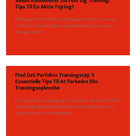
Sådan Kombinerer Du Fest Og Træning:
Tips Til En Aktiv Fejring!
Planlæg en aktiv fest Når du planlægger en fest, er det nemt
at fokusere på mad, drikke og underholdning, men hvorfor
ikke gøre det til
SEE DETAILS
Find Det Perfekte Træningstøj: 5
Essentielle Tips Til At Forbedre Din
Træningsoplevelse
Find det perfekte træningstøj: 5 essentielle tips til at forbedre
din træningsoplevelse Når det kommer til træning, kan det
rigtige tøj have en stor indflydelse
SEE DETAILS