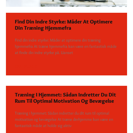
Find Din Indre Styrke: Måder At Optimere
Din Træning Hjemmefra
Find din indre styrke: Måder at optimere din træning
hjemmefra At træne hjemmefra kan være en fantastisk måde
at finde din indre styrke på. Uanset
SEE DETAILS
Træning I Hjemmet: Sådan Indretter Du Dit
Rum Til Optimal Motivation Og Bevægelse
Træning i hjemmet: Sådan indretter du dit rum til optimal
motivation og bevægelse At træne derhjemme kan være en
fantastisk måde at holde sig aktiv