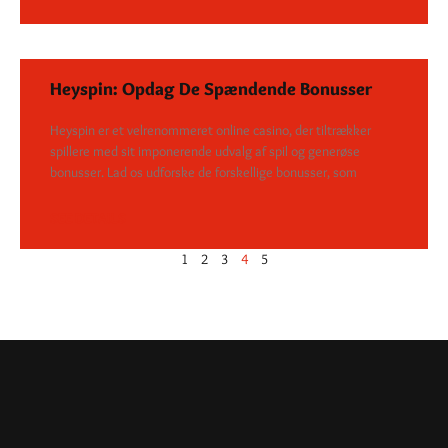
Heyspin: Opdag De Spændende Bonusser
Heyspin er et velrenommeret online casino, der tiltrækker
spillere med sit imponerende udvalg af spil og generøse
bonusser. Lad os udforske de forskellige bonusser, som
SEE DETAILS
1
2
3
4
5